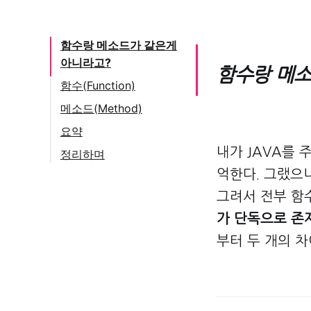
함수랑 메소드가 같은게
아니라고?
함수랑 메소
함수(Function)
함수는 특정 작업
메소드(Method)
을 수행하는 코드
요약
조각이다
내가 JAVA를
정리하며
참고한 문헌 및 블
억한다. 그랬으
로그 글
그려서 전부 함
가 단독으로 존
부터 두 개의 