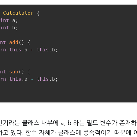
Calculator
{
int
 a
;
int
 b
;
nt
add
(
)
{
rn
this
.
a 
+
this
.
b
;
nt
sub
(
)
{
rn
this
.
a 
-
this
.
b
;
기라는 클래스 내부에 a, b 라는 필드 변수가 존재하
하고 있다. 함수 자체가 클래스에 종속적이기 때문에 이