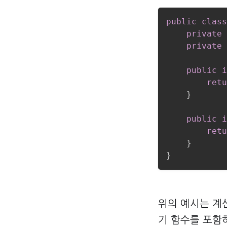
public
class
private
private
public
i
retu
}
public
i
retu
}
}
위의 예시는 계산
기 함수를 포함