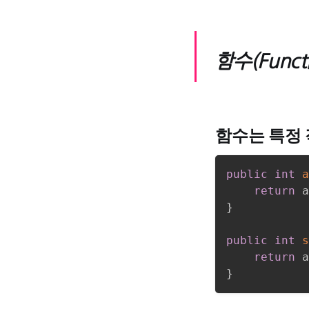
함수(Funct
함수는 특정
public
int
a
return
 a
}
public
int
s
return
 a
}