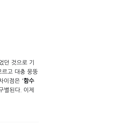
었던 것으로 기
모르고 대충 뭉뚱
차이점은 '
함수
구별된다. 이제